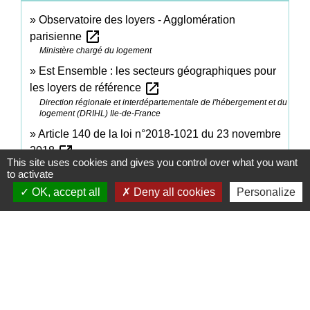
Observatoire des loyers - Agglomération
open_in_new
parisienne
Ministère chargé du logement
Est Ensemble : les secteurs géographiques pour
open_in_new
les loyers de référence
Direction régionale et interdépartementale de l'hébergement et du
logement (DRIHL) Ile-de-France
Article 140 de la loi n°2018-1021 du 23 novembre
open_in_new
2018
This site uses cookies and gives you control over what you want
Legifrance
to activate
Tout savoir sur l'encadrement des loyers sur le
OK, accept all
Deny all cookies
Personalize
open_in_new
territoire d'Est Ensemble
Direction régionale et interdépartementale de l'hébergement et du
logement (DRIHL) Ile-de-France
Interdiction de location et gel des loyers des
open_in_new
passoires énergétiques
Ministère chargé de l'environnement