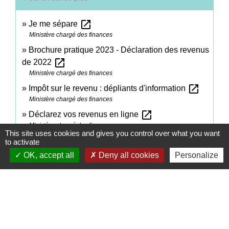
open_in_new
Je me sépare
Ministère chargé des finances
Brochure pratique 2023 - Déclaration des revenus
open_in_new
de 2022
Ministère chargé des finances
open_in_new
Impôt sur le revenu : dépliants d'information
Ministère chargé des finances
open_in_new
Déclarez vos revenus en ligne
Ministère chargé des finances
This site uses cookies and gives you control over what you want
open_in_new
Déclarer ses revenus l'année de son mariage
to activate
Ministère chargé des finances
OK, accept all
Deny all cookies
Personalize
open_in_new
Déclarer l'année de séparation
Ministère chargé des finances
open_in_new
Déclaration de revenus en cas de décès
Ministère chargé des finances
open_in_new
Déclarer mes revenus
Ministère chargé des finances