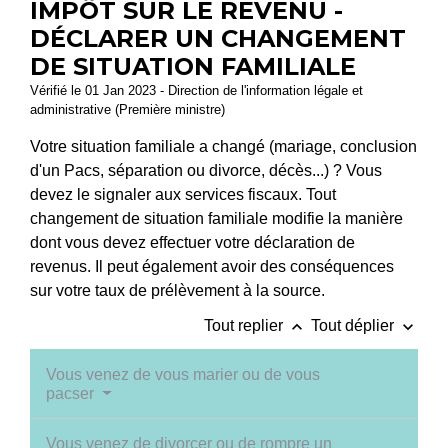
IMPÔT SUR LE REVENU -
DÉCLARER UN CHANGEMENT
DE SITUATION FAMILIALE
Vérifié le 01 Jan 2023 - Direction de l'information légale et
administrative (Première ministre)
Votre situation familiale a changé (mariage, conclusion
d'un Pacs, séparation ou divorce, décès...) ? Vous
devez le signaler aux services fiscaux. Tout
changement de situation familiale modifie la manière
dont vous devez effectuer votre déclaration de
revenus. Il peut également avoir des conséquences
sur votre taux de prélèvement à la source.
keyboard_arrow_up
keyboard_arrow_down
Tout replier
Tout déplier
Vous venez de vous marier ou de vous
pacser
Vous venez de divorcer ou de rompre un