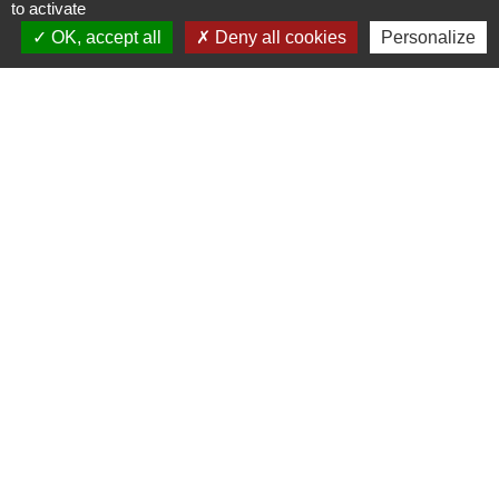
to activate
Signaler une erreur sur cette page
OK, accept all
Deny all cookies
Personalize
Contacts
Commune de Coëtmieux
3, rue de la Mairie
22400 Coëtmieux - FRANCE
+33 2 96 34 62 20
Contact par formulaire
Mentions légales
-
Politique de confidentialité
-
Accessibilité
-
Plan du site
-
Gestion des cookies