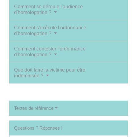
Comment se déroule l'audience
d'homologation ?
Comment s'exécute l'ordonnance
d'homologation ?
Comment contester l'ordonnance
d'homologation ?
Que doit faire la victime pour être
indemnisée ?
Textes de référence
Questions ? Réponses !