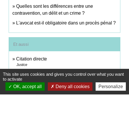
Quelles sont les différences entre une
contravention, un délit et un crime ?
L'avocat est-il obligatoire dans un procès pénal ?
Et aussi
Citation directe
Justice
Déroulement d'une affaire devant le tribunal
This site uses cookies and gives you control over what you want
to activate
correctionnel
OK, accept all
Deny all cookies
Personalize
Justice
Signaler une erreur sur cette page