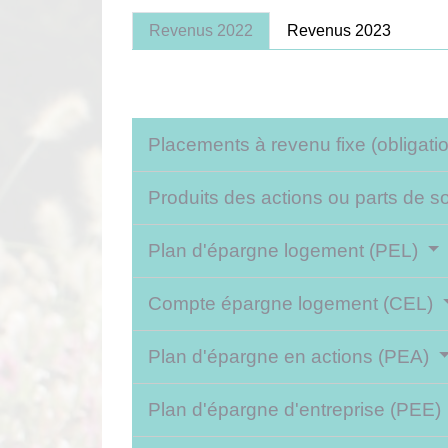
Revenus 2022
Revenus 2023
Placements à revenu fixe (obligatio
Produits des actions ou parts de s
Plan d'épargne logement (PEL)
Compte épargne logement (CEL)
Plan d'épargne en actions (PEA)
Plan d'épargne d'entreprise (PEE)