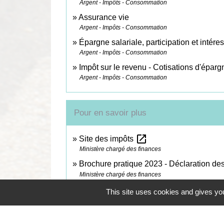
Argent - Impôts - Consommation
Assurance vie
Argent - Impôts - Consommation
Épargne salariale, participation et intér
Argent - Impôts - Consommation
Impôt sur le revenu - Cotisations d'épargn
Argent - Impôts - Consommation
Pour en savoir plus
open_in_new
Site des impôts
Ministère chargé des finances
Brochure pratique 2023 - Déclaration d
Ministère chargé des finances
Impôt sur le revenu : dépliants d'informa
This site uses cookies and gives you
Ministère chargé des finances
open_in_new
Les revenus mobiliers