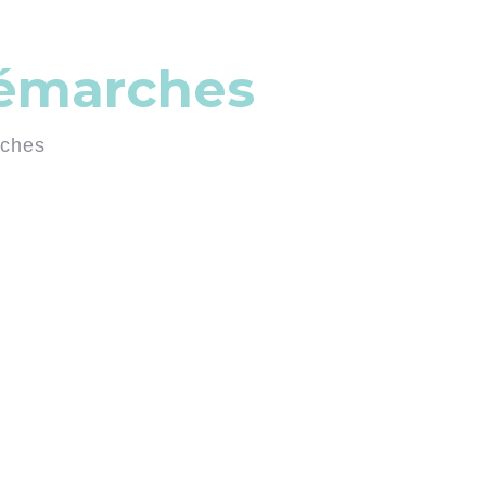
démarches
rches