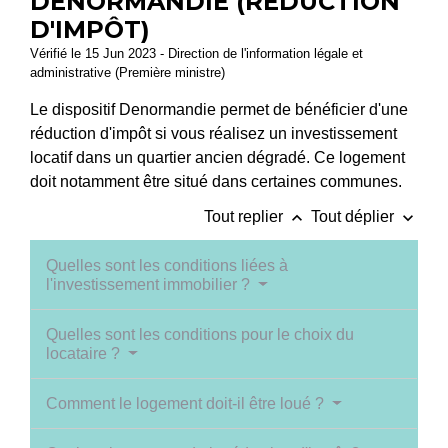
DENORMANDIE (RÉDUCTION
D'IMPÔT)
Vérifié le 15 Jun 2023 - Direction de l'information légale et
administrative (Première ministre)
Le dispositif Denormandie permet de bénéficier d'une
réduction d'impôt si vous réalisez un investissement
locatif dans un quartier ancien dégradé. Ce logement
doit notamment être situé dans certaines communes.
keyboard_arrow_up
keyboard_arrow_down
Tout replier
Tout déplier
Quelles sont les conditions liées à
l'investissement immobilier ?
Quelles sont les conditions pour le choix du
locataire ?
Comment le logement doit-il être loué ?