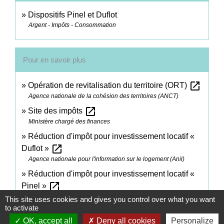
Dispositifs Pinel et Duflot
Argent - Impôts - Consommation
Pour en savoir plus
open_in_new
Opération de revitalisation du territoire (ORT)
Agence nationale de la cohésion des territoires (ANCT)
open_in_new
Site des impôts
Ministère chargé des finances
Réduction d'impôt pour investissement locatif «
open_in_new
Duflot »
Agence nationale pour l'information sur le logement (Anil)
Réduction d'impôt pour investissement locatif «
open_in_new
Pinel »
Agence nationale pour l'information sur le logement (Anil)
This site uses cookies and gives you control over what you want
to activate
Brochure pratique 2023 - Déclaration des revenus
OK, accept all
Deny all cookies
Personalize
open_in_new
de 2022