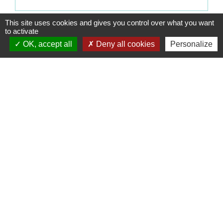
This site uses cookies and gives you control over what you want
Pour en savoir plus
to activate
OK, accept all
Deny all cookies
Personalize
Consuls honoraires habilités à remettre les cartes
open_in_new
d'identité et les passeports
Legifrance
Signaler une erreur sur cette page
Contacts
Commune de Coëtmieux
3, rue de la Mairie
22400 Coëtmieux - FRANCE