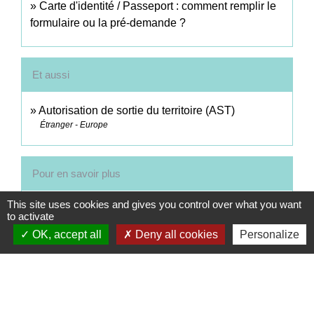
Carte d'identité / Passeport : comment remplir le
formulaire ou la pré-demande ?
Et aussi
Autorisation de sortie du territoire (AST)
Étranger - Europe
Pour en savoir plus
This site uses cookies and gives you control over what you want
Consuls honoraires habilités à remettre les cartes
to activate
open_in_new
d'identité et les passeports
OK, accept all
Deny all cookies
Personalize
Legifrance
Signaler une erreur sur cette page