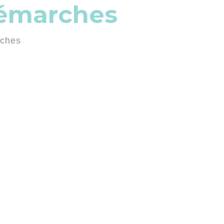
démarches
rches