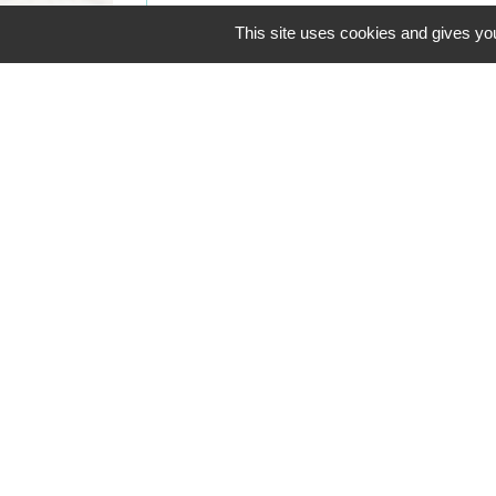
This site uses cookies and gives you
Contacts
Commune de Coëtmieux
3, rue de la Mairie
22400 Coëtmieux - FRANCE
+33 2 96 34 62 20
Contact par formulaire