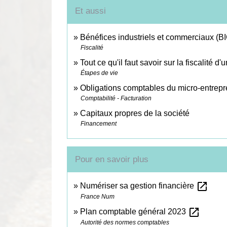
Et aussi
Bénéfices industriels et commerciaux (BIC
Fiscalité
Tout ce qu'il faut savoir sur la fiscalité d
Étapes de vie
Obligations comptables du micro-entrep
Comptabilité - Facturation
Capitaux propres de la société
Financement
Pour en savoir plus
open_in_new
Numériser sa gestion financière
France Num
open_in_new
Plan comptable général 2023
Autorité des normes comptables