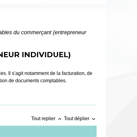
ables du commerçant (entrepreneur
EUR INDIVIDUEL)
s. Il s'agit notamment de la facturation, de
vation de documents comptables.
keyboard_arrow_up
keyboard_arrow_down
Tout replier
Tout déplier