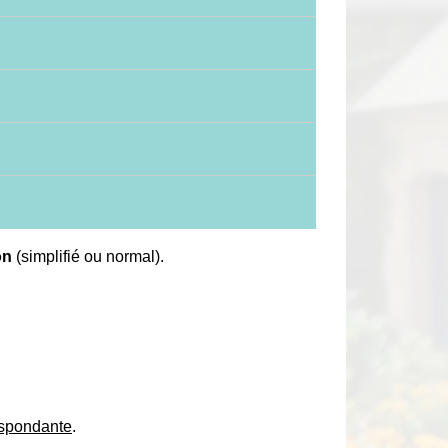
on
(simplifié ou normal).
respondante
.